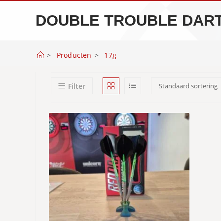
Spring
DOUBLE TROUBLE DAR
naar
de
inhoud
>
Producten
>
17g
Filter
Standaard sortering