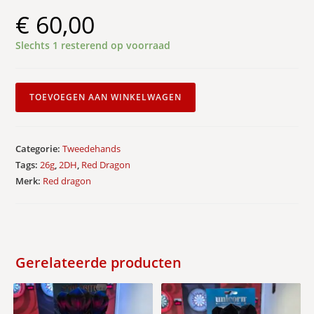
€
60,00
Slechts 1 resterend op voorraad
2DH:
TOEVOEGEN AAN WINKELWAGEN
Red
Dragon
Price
Categorie:
Tweedehands
Glacier
Tags:
26g
,
2DH
,
Red Dragon
26gr
Merk:
Red dragon
aantal
Gerelateerde producten