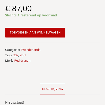
€
87,00
Slechts 1 resterend op voorraad
2DH:
TOEVOEGEN AAN WINKELWAGEN
Red
Dragon
Snakebite
Categorie:
Tweedehands
Supa-
Tags:
23g
,
2DH
Venom
Merk:
Red dragon
23gr
aantal
BESCHRIJVING
Nieuwstaat!