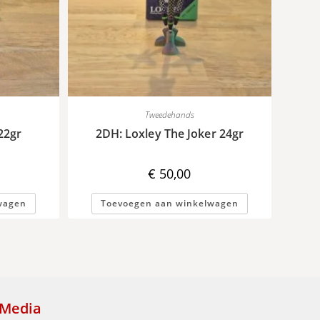
Tweedehands
22gr
2DH: Loxley The Joker 24gr
€
50,00
wagen
Toevoegen aan winkelwagen
Media