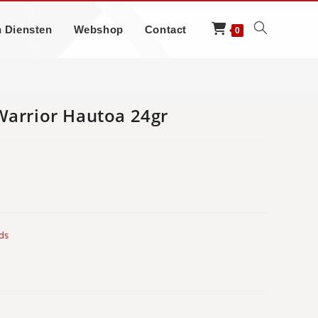
n Diensten
Webshop
Contact
Website
0
zoeken
Warrior Hautoa 24gr
aan-/uitzetten
ds