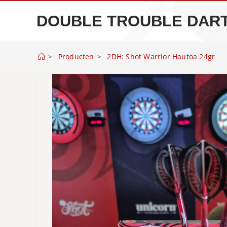
Spring
DOUBLE TROUBLE DAR
naar
de
inhoud
>
Producten
>
2DH: Shot Warrior Hautoa 24gr