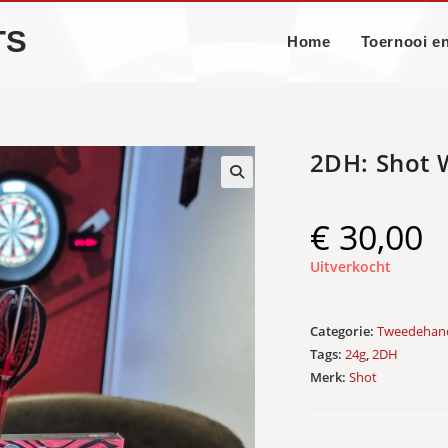
TS
Home
Toernooi e
2DH: Shot 
🔍
€
30,00
Uitverkocht
Categorie:
Tweedehan
Tags:
24g
,
2DH
Merk:
Shot