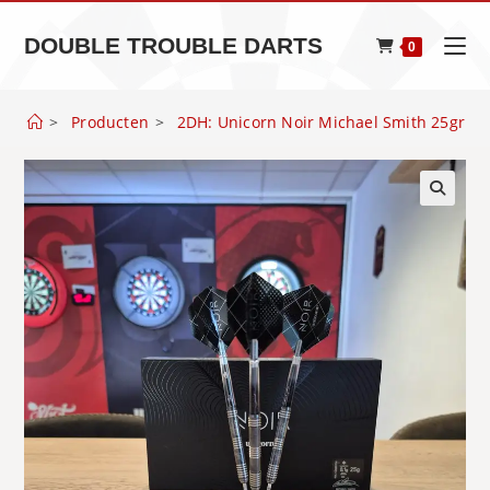
Spring
naar
DOUBLE TROUBLE DARTS
0
de
inhoud
>
Producten
>
2DH: Unicorn Noir Michael Smith 25gr
🔍