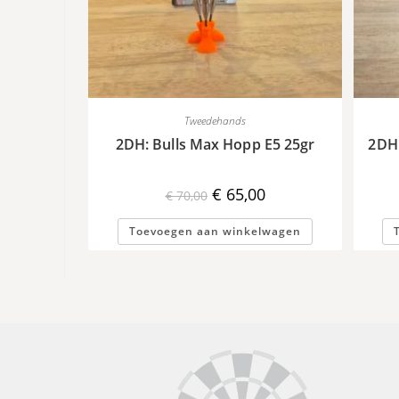
Tweedehands
2DH: Bulls Max Hopp E5 25gr
2DH
Oorspronkelijke
Huidige
€
65,00
€
70,00
prijs
prijs
was:
is:
€ 70,00.
€ 65,00.
Toevoegen aan winkelwagen