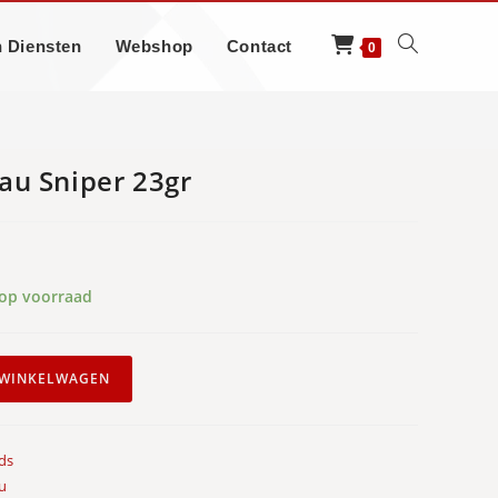
n Diensten
Webshop
Contact
Website
0
zoeken
u Sniper 23gr
aan-/uitzetten
 op voorraad
 WINKELWAGEN
ds
u