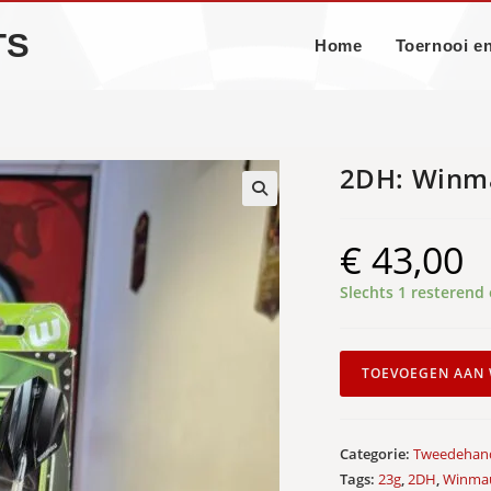
TS
Home
Toernooi e
2DH: Winma
🔍
€
43,00
Slechts 1 resterend
2DH:
TOEVOEGEN AAN
Winmau
Sniper
23gr
Categorie:
Tweedehan
aantal
Tags:
23g
,
2DH
,
Winma