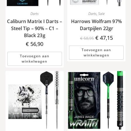
Darts
Darts
,
Sale
Caliburn Matrix I Darts –
Harrows Wolfram 97%
Steel Tip – 90% – C1 –
Dartpijlen 22gr
Black 23g
Oorspronkelijke
Huidige
€
47,15
€
58,95
prijs
prijs
€
56,90
was:
is:
€ 58,95.
€ 47,15.
Toevoegen aan
winkelwagen
Toevoegen aan
winkelwagen