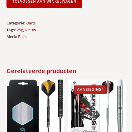
TOEVOEGEN AAN WINKELWAGEN
Florian
Preis
90%
Categorie:
Darts
-
Tags:
25g
,
Nieuw
Steel
Merk:
Bull's
Tip
Darts
25g
aantal
Gerelateerde producten
AANBIEDING!