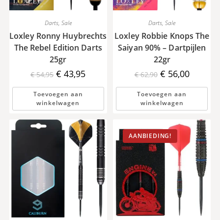
Darts
,
Sale
Darts
,
Sale
Loxley Ronny Huybrechts
Loxley Robbie Knops The
The Rebel Edition Darts
Saiyan 90% – Dartpijlen
25gr
22gr
Oorspronkelijke
Huidige
Oorspronkelijke
Huidige
€
43,95
€
56,00
€
54,95
€
62,90
prijs
prijs
prijs
prijs
was:
is:
was:
is:
€ 54,95.
€ 43,95.
€ 62,90.
€ 56,00.
Toevoegen aan
Toevoegen aan
winkelwagen
winkelwagen
AANBIEDING!