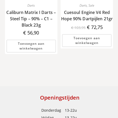
Darts
Darts
,
Sale
Caliburn Matrix I Darts –
Cuesoul Engine V4 Red
Steel Tip – 90% – C1 –
Hope 90% Dartpijlen 21gr
Black 23g
Oorspronkelijke
Huidige
€
72,75
€
103,95
prijs
prijs
€
56,90
was:
is:
€ 103,95.
€ 72,75.
Toevoegen aan
winkelwagen
Toevoegen aan
winkelwagen
Openingstijden
Donderdag
13-22u
Vrijdag
13-22u