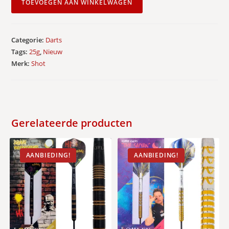
TOEVOEGEN AAN WINKELWAGEN
Michael
Smith
Achieve
Categorie:
Darts
90%
Tags:
25g
,
Nieuw
-
Merk:
Shot
Dartpijlen
25g
aantal
Gerelateerde producten
AANBIEDING!
AANBIEDING!